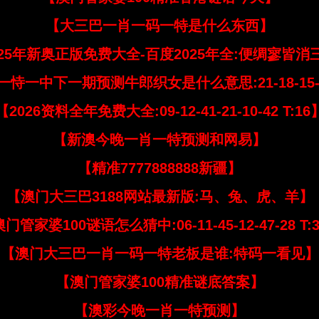
【大三巴一肖一码一特是什么东西】
025年新奥正版免费大全-百度2025年全:便绸寥皆消
一中下一期预测牛郎织女是什么意思:21-18-15-42-1
【2026资料全年免费大全:09-12-41-21-10-42 T:16
【新澳今晚一肖一特预测和网易】
【精准7777888888新疆】
【澳门大三巴3188网站最新版:马、兔、虎、羊】
门管家婆100谜语怎么猜中:06-11-45-12-47-28 T:
【澳门大三巴一肖一码一特老板是谁:特码一看见】
【澳门管家婆100精准谜底答案】
【澳彩今晚一肖一特预测】