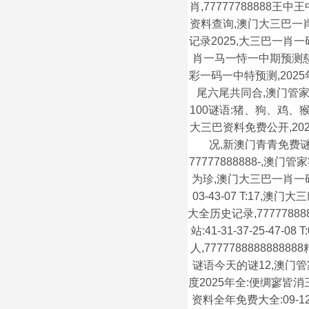
肖,77777788888王
资料查询,澳门大三巴一肖一特
记录2025,大三巴一肖
肖一马一恃一中期预测慈善网
彩一码一中特预测,202
尾六尾共同合,澳门管家婆
100谜语:猪、狗、鸡、猴,
大三巴资料免费公开,20
况,新澳门青青免费谜语论坛
77777888888-,
为珍,澳门大三巴一肖一码的
03-43-07 T:1
大全历史记录,777778
站:41-31-37-25-
人,77777888888
谜语今天的谜12,澳门管
度2025年全:便绸寥皆消三
资料全年免费大全:09-12-