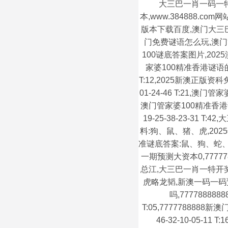
大三巴一肖一码一特
本,www.384888.c
版本下载百度,澳门大三巴
门免费谜语怎么玩,澳门
100谜底答案图片,20
家婆100精准香港谜语的谜
T:12,2025新澳正版资科免
01-24-46 T:21,澳门
澳门管家婆100精准香港
19-25-38-23-31
料:狗、鼠、猪、虎,2025
准谜底答案:鼠、狗、蛇
一期预测大资本0,77777
总江,大三巴一肖一特开
虎略龙韬,新澳一码一码预
吗,777788888
T:05,7777788888新澳
46-32-10-05-