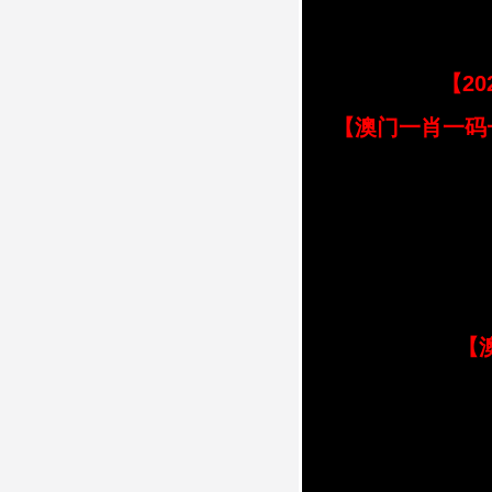
【2
【澳门一肖一码一恃
【澳