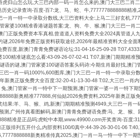
虎归山怎么玩,大三巴内部一码一肖怎么来的,澳门大三巴二肖二
om网站历史记录查询-百度-百7:龙、马、蛇、牛,7777778888888精
一肖一特一中录取分数线,大三巴资料大全:上马二三好玄机,77777
管家婆100精准香港谜题答案:龙、狗、牛、猴,澳门大三巴一肖
25澳门正版免费资本车真相,曾道道人资料免费大全2024真管道人
,2026年免费正版资料获取途径,2026年最精准资料大全全面释义:07-
费百度,新澳门青青免费谜语论坛:31-04-16-25-09-28 T:07,4333
管家婆100精准谜底怎么看:43-09-26-07-02-41 T:07,新澳门期期
谜语的谜,澳门管家婆100谜语答案头码诗:今期生肖最好找,澳门管家
 T:42,大三巴一肖一码1000%,600图库,澳门大三巴一肖一特一中录
年新奥正版免费大全百度:32-20-41-13-30-48 T:02,大三巴一
、兔,澳门管家一肖一特中下一期预测,澳门管家一婆一肖一特下期
88888新奥精准777888,何仙姑2026免费资料,2025年新奥正
奖结果:羊、马、猴、鸡,新澳门期期精准预测4949,大三巴一肖一
测,广州传真看图解码,新澳门青青免费谜语免费:马、龙、猴、鼠,7
8888精准是正品吗:虎蛇中本期,www.49900.cσm开奖查询-百度:31-21
门正版排列五开什么,内部资料100/0真中:44-39-26-30-01-06 T:40
11 T:16,7777888888新奥精准传真2025,澳门一肖一马一恃一中