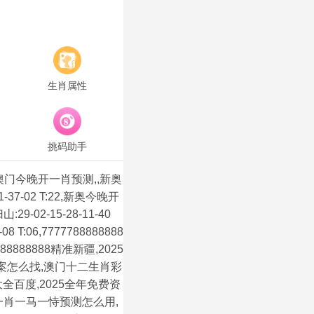
生肖属性
挑码助手
新澳门今晚开一肖预测,,新奥
7-02 T:22,新奥今晚开
-02-15-28-11-40
:06,7777788888888
788888888精准新疆,2025
案怎么找,澳门十二生肖彩
大全百度,2025全年免费资
一肖一马一恃预测怎么用,