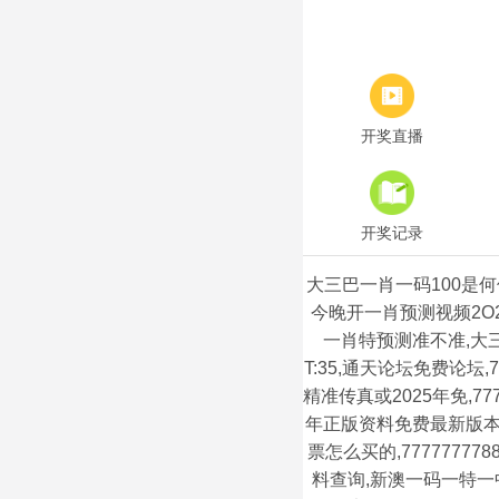
开奖直播
开奖记录
大三巴一肖一码100是何仙
今晚开一肖预测视频2O251
一肖特预测准不准,大三巴的正
T:35,通天论坛免费论坛,77
精准传真或2025年免,77777
年正版资料免费最新版本
票怎么买的,7777777
料查询,新澳一码一特一