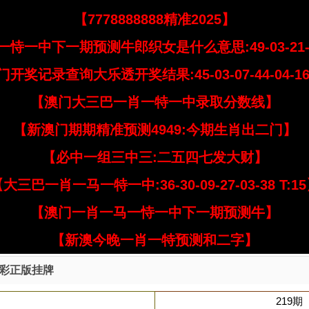
【7778888888精准2025】
一中下一期预测牛郎织女是什么意思:49-03-21-28-4
开奖记录查询大乐透开奖结果:45-03-07-44-04-16 
【澳门大三巴一肖一特一中录取分数线】
【新澳门期期精准预测4949:今期生肖出二门】
【必中一组三中三:二五四七发大财】
大三巴一肖一马一特一中:36-30-09-27-03-38 T:1
【澳门一肖一马一恃一中下一期预测牛】
【新澳今晚一肖一特预测和二字】
好彩正版挂牌
219期