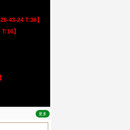
3-24 T:38】
T:16】
5】
更多