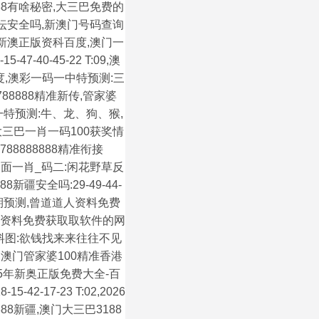
8888有啥秘密,大三巴免费的
水网论坛安全吗,新澳门号码查询
5新澳正版资科百度,澳门一
0-45-22 T:09,澳
度,澳彩一码一中特预测:三
88888精准新传,管家婆
一马一特预测:牛、龙、狗、猴,
大三巴一肖一码100获奖情
7788888888精准衔接
头马面一肖_码二:闲花野草反
疆安全吗:29-49-44-
一期预测,曾道道人资料免费
,正版资料免费获取取软件的网
免费资料图:欲钱找来来往往不见
猴,澳门管家婆100精准香港
25年新奥正版免费大全-百
17-23 T:02,2026
8888新疆,澳门大三巴3188