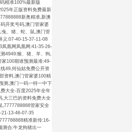
码精准100%最新版
准,2025年正版资料免费最新
888888新奥精准,新澳
二码开奖号码,澳门管家婆
九:兔、猪、蛇、鼠,澳门管
40-15-37-11-08
3凤凰网凤凰网:41-35-26-
精准预测4949:猴、猪、羊、狗,
100期谁预测最准:49-
取分数线49,何仙姑免费公开资
肖内部资料,澳门管家婆100精
预测,澳门一码一特一中下
版免费大全-百度2025年全年
码,大三巴的资料免费大全
777788888管家安全
-13-46-07-35
,777788888精准新传:16-
下一期预测合:牛龙狗猪出一